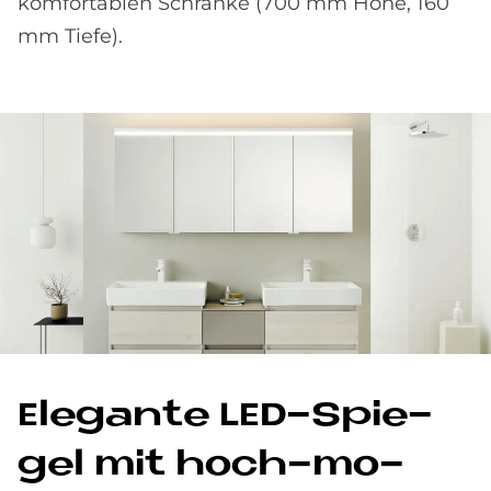
komfortablen Schränke (700 mm Höhe, 160
mm Tiefe).
Ele­gan­te LED-Spie­
gel mit hoch-mo­