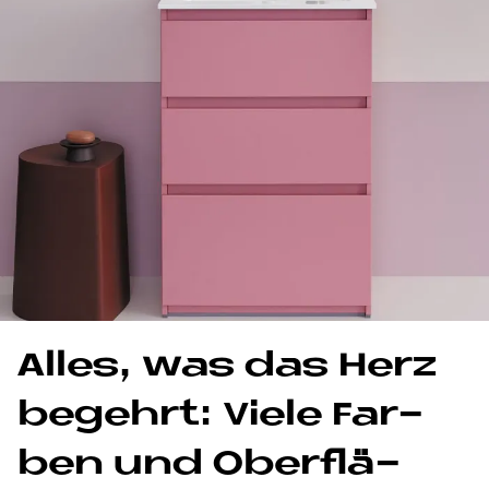
Al­les, was das Herz
be­gehrt: Vie­le Far­
ben und Ober­flä­