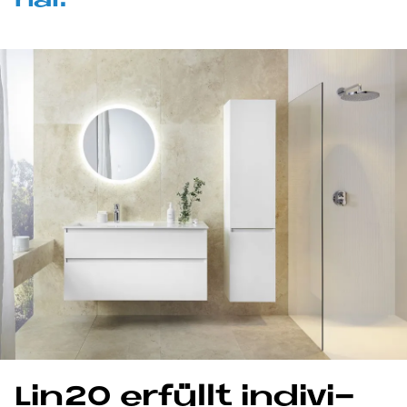
nal.
Lin20 er­fül­lt in­di­vi­