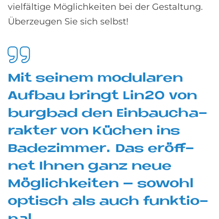
vielfältige Möglichkeiten bei der Gestaltung.
Überzeugen Sie sich selbst!
Mit sei­nem mo­du­la­ren
Auf­bau brin­gt Lin20 von
burg­bad den Ein­bau­cha­
rak­ter von Kü­chen ins
Ba­de­zim­mer. Das er­öff­
net Ih­nen ganz neue
Mög­lich­kei­ten – so­wohl
op­tisch als auch funk­tio­