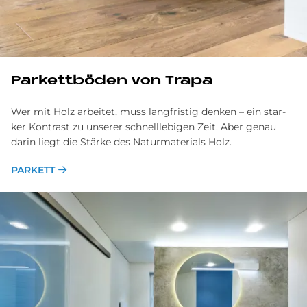
Par­kett­bö­den von Tra­pa
Wer mit Holz ar­bei­tet, muss lang­fri­stig den­ken – ein star­
ker Kon­trast zu un­se­rer schnelllebi­gen Zeit. Aber ge­nau
darin lie­gt die Stär­ke des Na­tur­ma­te­ri­als Holz.
PARKETT