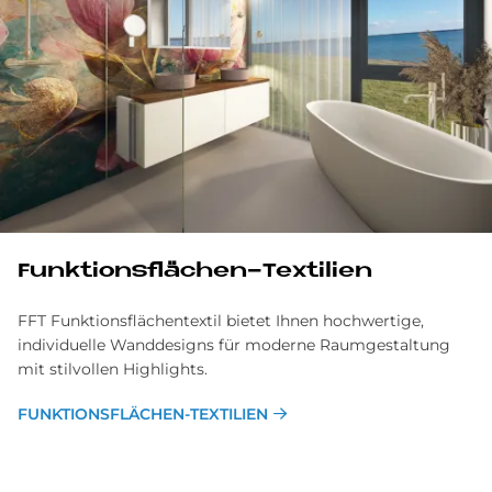
Funk­ti­ons­flä­chen-Tex­ti­li­en
FFT Funktionsflächentextil bietet Ihnen hochwertige,
individuelle Wanddesigns für moderne Raumgestaltung
mit stilvollen Highlights.
FUNK­TI­ONS­FLÄ­CHEN-TEX­TI­LI­EN