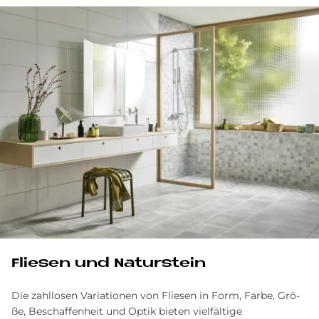
Flie­sen und Na­tur­stein
Die zahllosen Va­ria­tio­nen von Flie­sen in Form, Far­be, Grö­
ße, Be­schaf­fen­heit und Op­tik bieten vielfältige