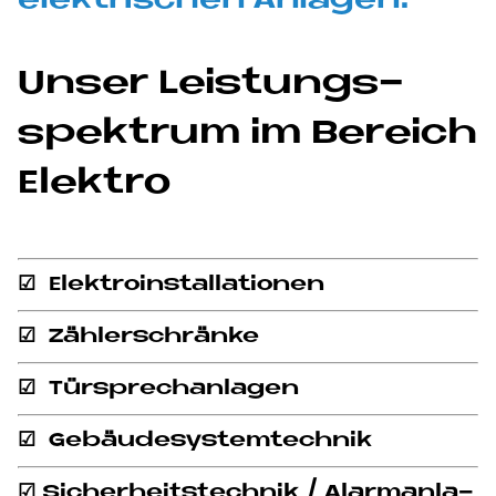
elek­tri­schen An­la­gen.
Un­ser Lei­stungs­
spek­trum im Be­reich
Elek­tro
☑ Elek­tro­in­stal­la­tio­nen
☑ Zäh­ler­schrän­ke
☑ Tür­sprech­an­la­gen
☑ Ge­bäu­de­sy­stem­tech­nik
☑ Si­cher­heits­tech­nik / Alarm­an­la­