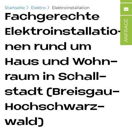
Startseite
Elektro
Elektroinstallation
Fach­ge­rech­te
ANFRAGE
Elek­tro­in­stal­la­tio­
nen rund um
Haus und Wohn­
raum in Schall­
sta­dt (Breis­gau-
Hoch­schwarz­
wald)