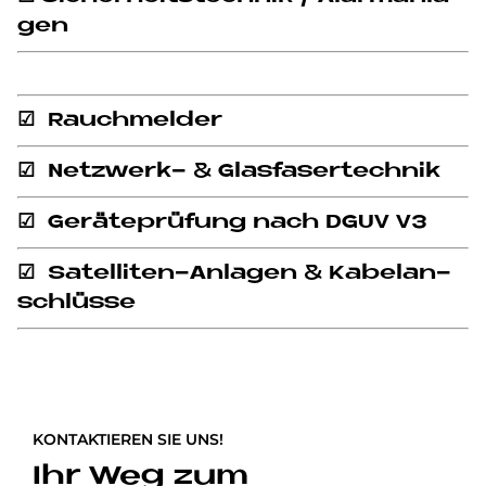
gen
☑ Rauch­mel­der
☑ Netz­werk- & Glas­fa­ser­tech­nik
☑ Ge­rä­te­prü­fung nach DGUV V3
☑ Sa­tel­li­ten-An­la­gen & Ka­bel­an­
schlüs­se
KONTAKTIEREN SIE UNS!
Ihr Weg zum