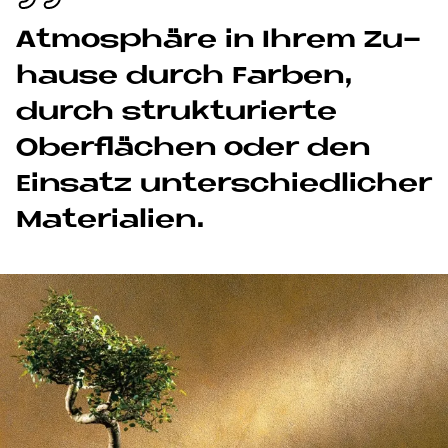
At­mo­sphä­re in Ih­rem Zu­
hau­se durch Far­ben,
durch struk­tu­rier­te
Ober­flä­chen oder den
Ein­sa­tz un­ter­schied­li­cher
Ma­te­ria­li­en.