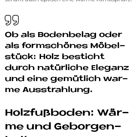
Ob als Bo­den­be­lag oder
als form­schö­nes Mö­bel­
stück: Holz be­sticht
durch na­tür­li­che Ele­ganz
und eine ge­müt­lich war­
me Aus­strah­lung.
Holz­fuß­bo­den: Wär­
me und Ge­bor­gen­