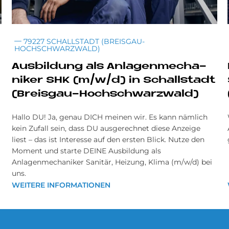
79227 SCHALLSTADT (BREISGAU-
HOCHSCHWARZWALD)
Aus­bil­dung als An­la­gen­me­cha­
ni­ker SHK (m/w/d) in Schall­sta­dt
(Breis­gau-Hoch­schwarz­wald)
Hallo DU! Ja, genau DICH meinen wir. Es kann nämlich
kein Zufall sein, dass DU ausgerechnet diese Anzeige
liest – das ist Interesse auf den ersten Blick. Nutze den
Moment und starte DEINE Ausbildung als
Anlagenmechaniker Sanitär, Heizung, Klima (m/w/d) bei
uns.
WEITERE INFORMATIONEN