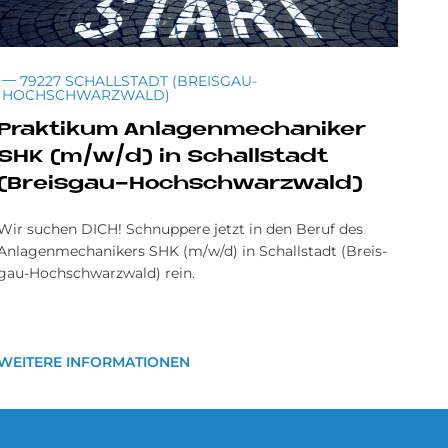
79227 SCHALLSTADT (BREISGAU-
HOCHSCHWARZWALD)
Prak­ti­kum An­la­gen­me­cha­ni­ker
SHK (m/w/d) in Schall­sta­dt
(Breis­gau-Hoch­schwarz­wald)
Wir suchen DICH! Schnuppere jetzt in den Beruf des
Anlagenmechanikers SHK (m/w/d) in Schallstadt (Breis­
gau-Hoch­schwarz­wald) rein.
WEITERE INFORMATIONEN