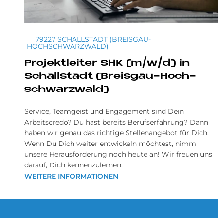
79227 SCHALLSTADT (BREISGAU-
HOCHSCHWARZWALD)
Pro­jekt­lei­ter SHK (m/w/d) in
Schall­sta­dt (Breis­gau-Hoch­
schwarz­wald)
Service, Teamgeist und Engagement sind Dein
Arbeitscredo? Du hast bereits Berufserfahrung? Dann
haben wir genau das richtige Stellenangebot für Dich.
Wenn Du Dich weiter entwickeln möchtest, nimm
unsere Herausforderung noch heute an! Wir freuen uns
darauf, Dich kennenzulernen.
WEITERE INFORMATIONEN