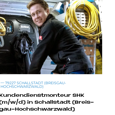
79227 SCHALLSTADT (BREISGAU-
HOCHSCHWARZWALD)
Kun­den­dienst­mon­teur SHK
(m/w/d) in Schall­sta­dt (Breis­
gau-Hoch­schwarz­wald)