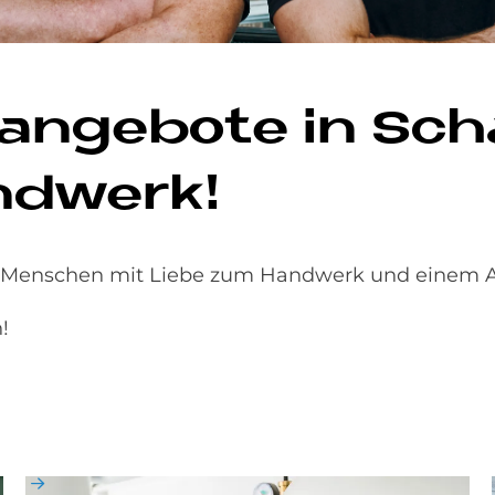
­an­ge­bo­te in Scha
nd­werk!
 Menschen mit Liebe zum Handwerk und einem An
!