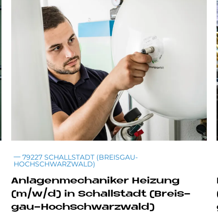
79227 SCHALLSTADT (BREISGAU-
HOCHSCHWARZWALD)
An­la­gen­me­cha­ni­ker Hei­zung
(m/w/d) in Schall­sta­dt (Breis­
gau-Hoch­schwarz­wald)