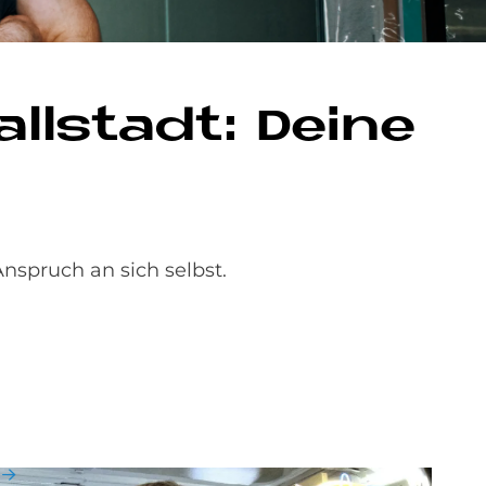
ll­sta­dt: De­i­ne
spruch an sich selbst.