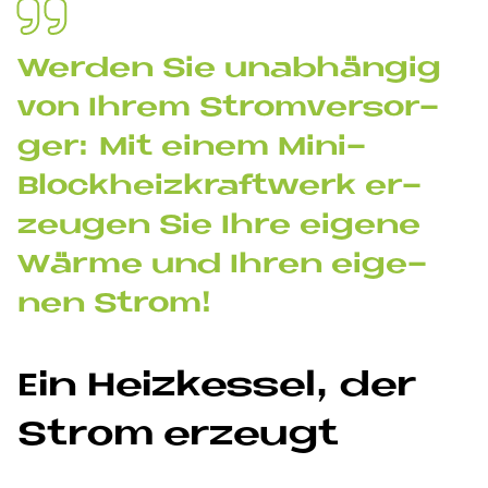
Wer­den Sie un­ab­hän­gig
von Ih­rem Strom­ver­sor­
ger: Mit ei­nem Mini-
Block­heiz­kraft­werk er­
zeu­gen Sie Ihre ei­ge­ne
Wär­me und Ih­ren ei­ge­
nen Strom!
Ein Heiz­kes­sel, der
Strom er­zeu­gt