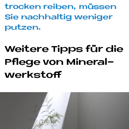
trocken rei­ben, müs­sen
Sie nach­hal­tig we­ni­ger
put­zen.
Wei­te­re Tipps für die
Pfle­ge von Mi­ne­ral­
werk­stoff