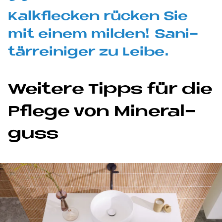
Kalk­flecken rücken Sie
mit ei­nem mil­den! Sa­ni­
tär­rei­ni­ger zu Lei­be.
Wei­te­re Tipps für die
Pfle­ge von Mi­ne­ral­
guss