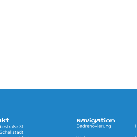
akt
Navigation
Badrenovierung
estraße 31
Schallstadt