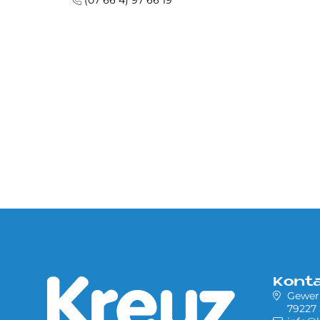
(07 66 4) 97 66 19
Kont
Gewerb
79227 